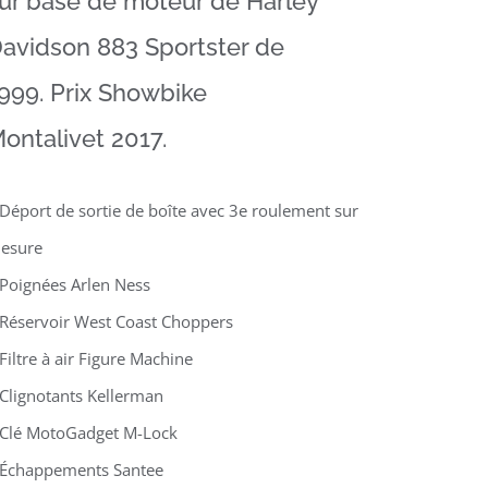
ur base de moteur de Harley
avidson 883 Sportster de
999. Prix Showbike
ontalivet 2017.
 Déport de sortie de boîte avec 3e roulement sur
esure
 Poignées Arlen Ness
 Réservoir West Coast Choppers
Filtre à air Figure Machine
 Clignotants Kellerman
 Clé MotoGadget M-Lock
 Échappements Santee