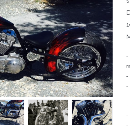
s
D
1
M
–
m
–
–
– 
–
–
–